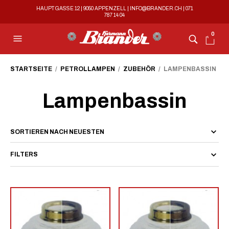
HAUPTGASSE 12 | 9050 APPENZELL |
INFO@BRANDER.CH
|
071
787 14 04
0
STARTSEITE
/
PETROLLAMPEN
/
ZUBEHÖR
/ LAMPENBASSIN
Lampenbassin
FILTERS