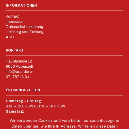
INFORMATIONEN
Kontakt
Impressum
Datenschutzerklärung
Lieferung und Zahlung
AGB
KONTAKT
Hauptgasse 12
9050 Appenzell
info@brander.ch
071 787 14 04
ÖFFNUNGSZEITEN
Dienstag – Freitag:
8.00 – 12.00 Uhr | 13.30 – 18.30 Uhr
Samstag:
8.00 – 16.00 Uhr
Wir verwenden Cookies und verarbeiten personenbezogene
Sonntag – Montag:
Daten über Sie, wie Ihre IP-Adresse. Wir teilen diese Daten
Geschlossen