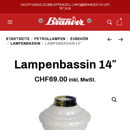
HAUPTGASSE 12 | 9050 APPENZELL |
INFO@BRANDER.CH
|
071
787 14 04
0
STARTSEITE
/
PETROLLAMPEN
/
ZUBEHÖR
/
LAMPENBASSIN
/ LAMPENBASSIN 14″
Lampenbassin 14″
CHF
69.00
inkl. MwSt.