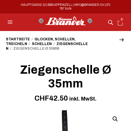
HAUPTGASSE 12 | 9050 APPENZELL |
INFO@BRANDER.CH
|
071
787 14 04
0
STARTSEITE
/
GLOCKEN, SCHELLEN,
TREICHELN
/
SCHELLEN
/
ZIEGENSCHELLE
N
/ ZIEGENSCHELLE Ø 35MM
Ziegenschelle Ø
35mm
CHF
42.50
inkl. MwSt.