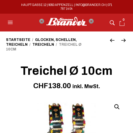
HAUPTGASSE 12 | 9050 APPENZELL |
INFO@BRANDER.CH
|
071
787 14 04
0
STARTSEITE
/
GLOCKEN, SCHELLEN,
TREICHELN
/
TREICHELN
/ TREICHEL Ø
10CM
Treichel Ø 10cm
CHF
138.00
inkl. MwSt.