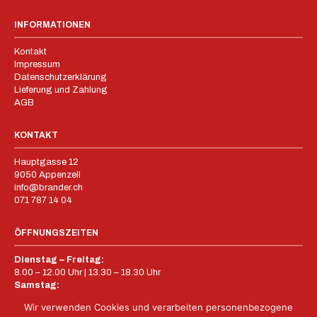
INFORMATIONEN
Kontakt
Impressum
Datenschutzerklärung
Lieferung und Zahlung
AGB
KONTAKT
Hauptgasse 12
9050 Appenzell
info@brander.ch
071 787 14 04
ÖFFNUNGSZEITEN
Dienstag – Freitag:
8.00 – 12.00 Uhr | 13.30 – 18.30 Uhr
Samstag:
8.00 – 16.00 Uhr
Wir verwenden Cookies und verarbeiten personenbezogene
Sonntag – Montag: