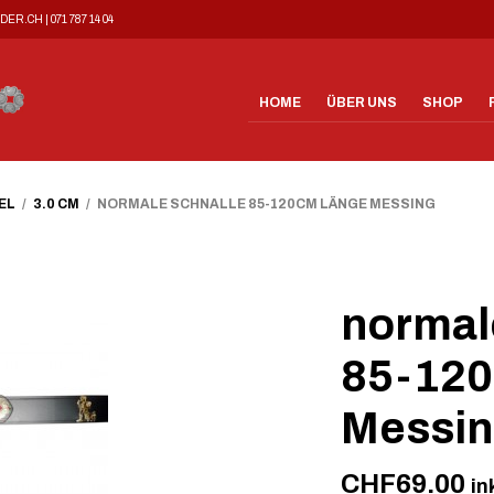
DER.CH
|
071 787 14 04
HOME
ÜBER UNS
SHOP
EL
/
3.0 CM
/ NORMALE SCHNALLE 85-120CM LÄNGE MESSING
normal
85-120
Messi
CHF
69.00
in