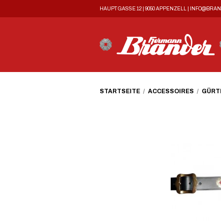
HAUPTGASSE 12 | 9050 APPENZELL |
INFO@BRAN
STARTSEITE
/
ACCESSOIRES
/
GÜRT