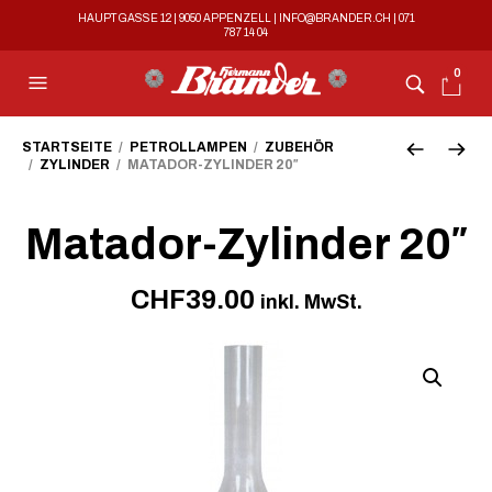
HAUPTGASSE 12 | 9050 APPENZELL |
INFO@BRANDER.CH
|
071
787 14 04
0
STARTSEITE
/
PETROLLAMPEN
/
ZUBEHÖR
/
ZYLINDER
/ MATADOR-ZYLINDER 20″
Matador-Zylinder 20″
CHF
39.00
inkl. MwSt.