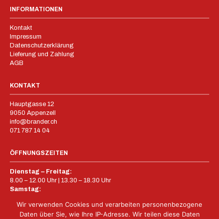
INFORMATIONEN
Kontakt
Impressum
Datenschutzerklärung
Lieferung und Zahlung
AGB
KONTAKT
Hauptgasse 12
9050 Appenzell
info@brander.ch
071 787 14 04
ÖFFNUNGSZEITEN
Dienstag – Freitag:
8.00 – 12.00 Uhr | 13.30 – 18.30 Uhr
Samstag:
8.00 – 16.00 Uhr
Wir verwenden Cookies und verarbeiten personenbezogene
Sonntag – Montag:
Daten über Sie, wie Ihre IP-Adresse. Wir teilen diese Daten
Geschlossen